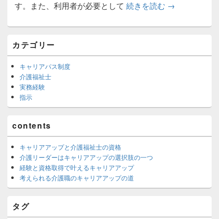
介護リーダー
す。また、利用者が必要として
続きを読む
→
メ
カテゴリー
イ
ン
サ
キャリアパス制度
イ
介護福祉士
ド
実務経験
バ
指示
ー
ウ
ィ
contents
ジ
ェ
ッ
キャリアアップと介護福祉士の資格
ト
介護リーダーはキャリアアップの選択肢の一つ
エ
経験と資格取得で叶えるキャリアアップ
リ
考えられる介護職のキャリアアップの道
ア
タグ